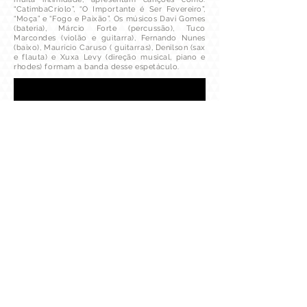
“CatimbaCriolo”, “O Importante é Ser Fevereiro”,
“Moça” e “Fogo e Paixão”. Os músicos Davi Gomes
(bateria), Márcio Forte (percussão), Tuco
Marcondes (violão e guitarra), Fernando Nunes
(baixo), Maurício Caruso ( guitarras), Denilson (sax
e flauta) e Xuxa Levy (direção musical, piano e
rhodes) formam a banda desse espetáculo.