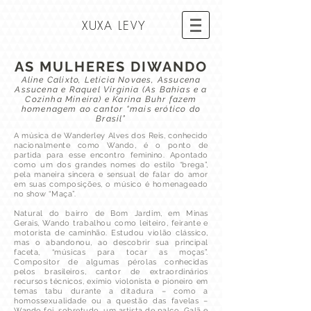
XUXA LEVY
AS MULHERES DIWANDO
Aline Calixto, Letícia Novaes, Assucena
Assucena e Raquel Virginia (As Bahias e a
Cozinha Mineira) e Karina Buhr fazem
homenagem ao cantor “mais erótico do
Brasil”
A música de Wanderley Alves dos Reis, conhecido
nacionalmente como Wando, é o ponto de
partida para esse encontro feminino. Apontado
como um dos grandes nomes do estilo “brega”,
pela maneira sincera e sensual de falar do amor
em suas composições, o músico é homenageado
no show “Maça”.
Natural do bairro de Bom Jardim, em Minas
Gerais, Wando trabalhou como leiteiro, feirante e
motorista de caminhão. Estudou violão clássico,
mas o abandonou, ao descobrir sua principal
faceta, “músicas para tocar as moças”.
Compositor de algumas pérolas conhecidas
pelos brasileiros, cantor de extraordinários
recursos técnicos, exímio violonista e pioneiro em
temas tabu durante a ditadura – como a
homossexualidade ou a questão das favelas –
Wando foi, sobretudo, um artista de palco. Galã e