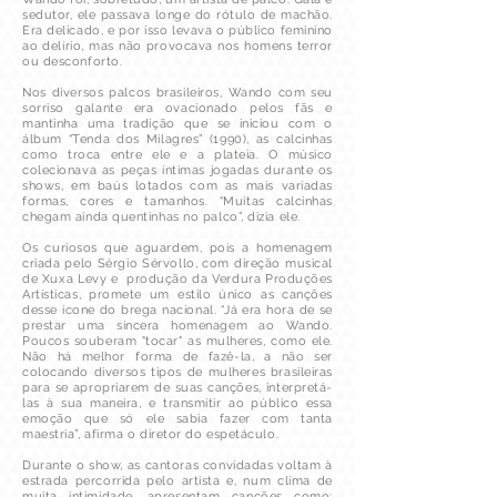
sedutor, ele passava longe do rótulo de machão.
Era delicado, e por isso levava o público feminino
ao delírio, mas não provocava nos homens terror
ou desconforto.
Nos diversos palcos brasileiros, Wando com seu
sorriso galante era ovacionado pelos fãs e
mantinha uma tradição que se iniciou com o
álbum “Tenda dos Milagres” (1990), as calcinhas
como troca entre ele e a plateia. O músico
colecionava as peças íntimas jogadas durante os
shows, em baús lotados com as mais variadas
formas, cores e tamanhos. “Muitas calcinhas
chegam ainda quentinhas no palco”, dizia ele.
Os curiosos que aguardem, pois a homenagem
criada pelo Sérgio Sérvollo, com direção musical
de Xuxa Levy e produção da Verdura Produções
Artísticas, promete um estilo único as canções
desse ícone do brega nacional. “Já era hora de se
prestar uma sincera homenagem ao Wando.
Poucos souberam "tocar" as mulheres, como ele.
Não há melhor forma de fazê-la, a não ser
colocando diversos tipos de mulheres brasileiras
para se apropriarem de suas canções, interpretá-
las à sua maneira, e transmitir ao público essa
emoção que só ele sabia fazer com tanta
maestria”, afirma o diretor do espetáculo.
Durante o show, as cantoras convidadas voltam à
estrada percorrida pelo artista e, num clima de
muita intimidade, apresentam canções como: